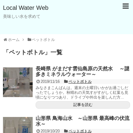
Local Water Web
美味しい水を求めて
ホーム
ペットボトル
「
ペットボトル
」
一覧
長崎県 がまだす雲仙島原の天然水 ～謎
多きミネラルウォーター～
2019/11/16
ペットボトル
みなさまこんばんは。週末の土曜日いかがお過ごしだ
ったでしょうか。秋晴れの天気すがすがしく紅葉も見
頃になりつつあり、ドライブや外出を楽しんだ方...
記事を読む
山形県 鳥海山水 ～山形県 最高峰の伏流
水～
2019/10/20
ペットボトル