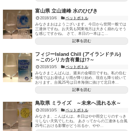
富山県 立山連峰 水のひびき
2018/10/6
ペットボトル
みなさまおはようございます。今日から世間一般では
三連休ですね。お天気も関東地方は大きく崩れなそう
な感じですかね。 さて、本日の一本はこ...
記事を読む
フィジーIsland Chill (アイランドチル)
～このシリカ含有量は!?～
2018/10/5
ペットボトル
みなさまこんばんは。週末の金曜日ですね。私の住む
地域ではお昼頃より雨が降り始め、現在も降り続いて
おります。台風25号は日本海側に抜けて北日本...
記事を読む
鳥取県 ミライズ ～未来へ流れる水～
2018/10/5
ペットボトル
みなさま、こんばんは。本日はやや雨交じりのすっき
りしない天気でしたね。 あさってからの三連休も台風
25号における影響がどう出るか、やや...