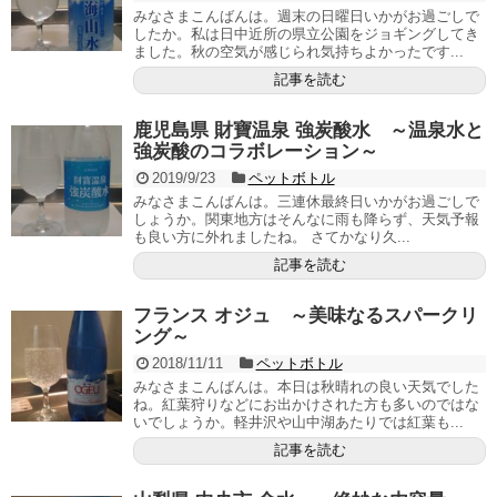
みなさまこんばんは。週末の日曜日いかがお過ごしで
したか。私は日中近所の県立公園をジョギングしてき
ました。秋の空気が感じられ気持ちよかったです...
記事を読む
鹿児島県 財寶温泉 強炭酸水 ～温泉水と
強炭酸のコラボレーション～
2019/9/23
ペットボトル
みなさまこんばんは。三連休最終日いかがお過ごしで
しょうか。関東地方はそんなに雨も降らず、天気予報
も良い方に外れましたね。 さてかなり久...
記事を読む
フランス オジュ ～美味なるスパークリ
ング～
2018/11/11
ペットボトル
みなさまこんばんは。本日は秋晴れの良い天気でした
ね。紅葉狩りなどにお出かけされた方も多いのではな
いでしょうか。軽井沢や山中湖あたりでは紅葉も...
記事を読む