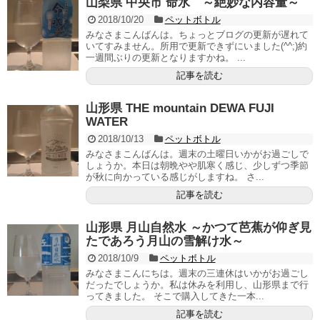
山梨県 中央市 命水 ～絶妙な内容量～
2018/10/20
ペットボトル
みなさまこんばんは。ちょっとブログの更新が遅れて
いてすみません。所用で更新できずにいました(^^;)約
一週間ぶりの更新となりますかね。 ...
記事を読む
山形県 THE mountain DEWA FUJI
WATER
2018/10/13
ペットボトル
みなさまこんばんは。週末の土曜日いかがお過ごしで
しょうか。本日は朝晩やや肌寒く感じ、少しずつ季節
が秋に向かっている感じがしますね。 さ...
記事を読む
山形県 月山自然水 ～かつて芭蕉が仰ぎ見
たであろう月山の雪解け水～
2018/10/9
ペットボトル
みなさまこんにちは。週末の三連休はいかがお過ごし
だったでしょうか。私は休みを利用し、山形県まで行
ってきました。 そこで購入してきた一本...
記事を読む