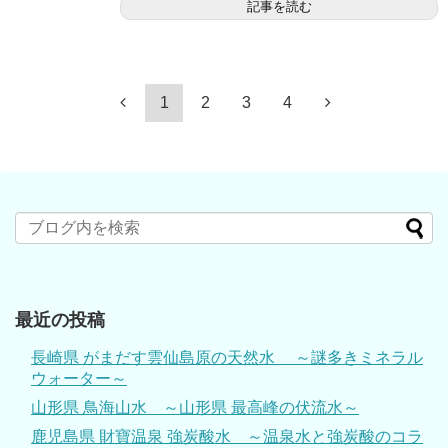
記事を読む
1
2
3
4
最近の投稿
長崎県 がまだす雲仙島原の天然水 ～謎多きミネラル
ウォーター～
山形県 鳥海山水 ～山形県 最高峰の伏流水～
鹿児島県 財寶温泉 強炭酸水 ～温泉水と強炭酸のコラ