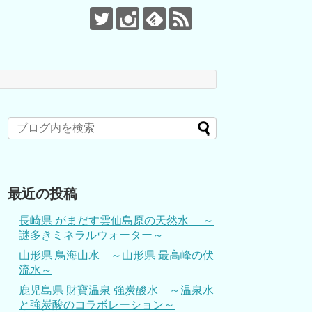
最近の投稿
長崎県 がまだす雲仙島原の天然水 ～
謎多きミネラルウォーター～
山形県 鳥海山水 ～山形県 最高峰の伏
流水～
鹿児島県 財寶温泉 強炭酸水 ～温泉水
と強炭酸のコラボレーション～