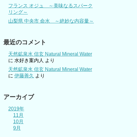
フランス オジュ ～美味なるスパーク
リング～
山梨県 中央市 命水 ～絶妙な内容量～
最近のコメント
天然鉱泉水 信玄 Natural Mineral Water
に
水好き案内人
より
天然鉱泉水 信玄 Natural Mineral Water
に
伊藤善久
より
アーカイブ
2019年
11月
10月
9月